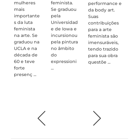
do
mulheres
feminista.
performance e
Constr
mais
Se graduou
da body art.
mo Ru
importante
pela
Suas
sua
s da luta
Universidad
contribuições
contri
feminista
e de Iowa e
para a arte
o para
na arte. Se
incursionou
feminista são
desig
graduou na
pela pintura
imensuráveis,
têxtil
UCLA e na
no âmbito
tendo trazido
de su
década de
do
para sua obra
marca
60 e teve
expressioni
questõe ...
mais
forte
...
valios
presenç ...
para a
históri
pinto .