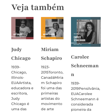
Veja também
Judy
Miriam
Varv
Carolee
Chicago
Schapiro
Step
Schneeman
a
1939-
1923-
Chicago,
2015Toronto,
n
1894-
Illinois-
CanadáMiria
1958K
EUAArtista,
m Schapiro
1939-
Lituân
educadora e
foi uma das
2019Pensilvânia,
ara
escritora,
primeiras
EUACarolee
Stepa
Judy
artistas do
Schneemann é
foi u
Chicago é
movimento
considerada
funda
uma das
de arte
pioneira da