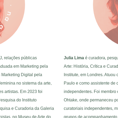
J, relações públicas
Julia Lima
é curadora, pesq
aduada em Marketing pela
Arte: História, Crítica e Cu
 Marketing Digital pela
Institute, em Londres. Atuo
eminina no sistema da arte,
Paulo e como assistente de 
 artistas. Em 2023 foi
independentes. Foi membro 
squisa do Instituto
Ohtake, onde permaneceu por
squisa e Curadoria da Galeria
curatoriais independentes, mi
istas, no Museu de Arte do
grupos de acompanhamento d