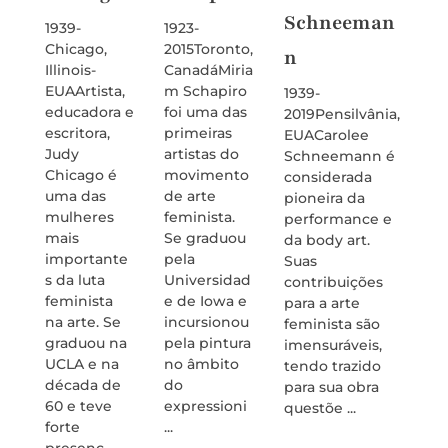
Schneeman
a
1939-
1923-
Chicago,
2015Toronto,
n
1894-
Illinois-
CanadáMiria
1958K
EUAArtista,
m Schapiro
1939-
Lituân
educadora e
foi uma das
2019Pensilvânia,
ara
escritora,
primeiras
EUACarolee
Stepa
Judy
artistas do
Schneemann é
foi u
Chicago é
movimento
considerada
funda
uma das
de arte
pioneira da
do
mulheres
feminista.
performance e
Constr
mais
Se graduou
da body art.
mo Ru
importante
pela
Suas
sua
s da luta
Universidad
contribuições
contri
feminista
e de Iowa e
para a arte
o para
na arte. Se
incursionou
feminista são
desig
graduou na
pela pintura
imensuráveis,
têxtil
UCLA e na
no âmbito
tendo trazido
de su
década de
do
para sua obra
marca
60 e teve
expressioni
questõe ...
mais
forte
...
valios