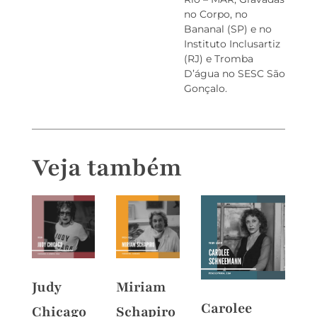
no Corpo, no
Bananal (SP) e no
Instituto Inclusartiz
(RJ) e Tromba
D’água no SESC São
Gonçalo.
Veja também
Judy
Miriam
Varv
Carolee
Chicago
Schapiro
Step