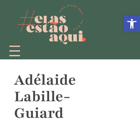
Abrir 
Adélaide
Labille-
Guiard