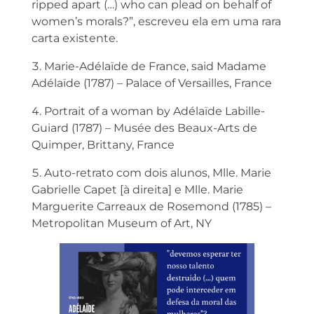
ripped apart (…) who can plead on behalf of
women’s morals?”, escreveu ela em uma rara
carta existente.
Marie-Adélaïde de France, said Madame
Adélaïde (1787) – Palace of Versailles, France
Portrait of a woman by Adélaïde Labille-
Guiard (1787) – Musée des Beaux-Arts de
Quimper, Brittany, France
Auto-retrato com dois alunos, Mlle. Marie
Gabrielle Capet [à direita] e Mlle. Marie
Marguerite Carreaux de Rosemond (1785) –
Metropolitan Museum of Art, NY