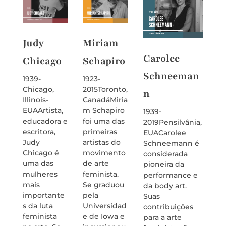
Judy
Miriam
Varv
Carolee
Chicago
Schapiro
Step
Schneeman
a
1939-
1923-
Chicago,
2015Toronto,
n
1894-
Illinois-
CanadáMiria
1958K
EUAArtista,
m Schapiro
1939-
Lituân
educadora e
foi uma das
2019Pensilvânia,
ara
escritora,
primeiras
EUACarolee
Stepa
Judy
artistas do
Schneemann é
foi u
Chicago é
movimento
considerada
funda
uma das
de arte
pioneira da
do
mulheres
feminista.
performance e
Constr
mais
Se graduou
da body art.
mo Ru
importante
pela
Suas
sua
s da luta
Universidad
contribuições
contri
feminista
e de Iowa e
para a arte
o para