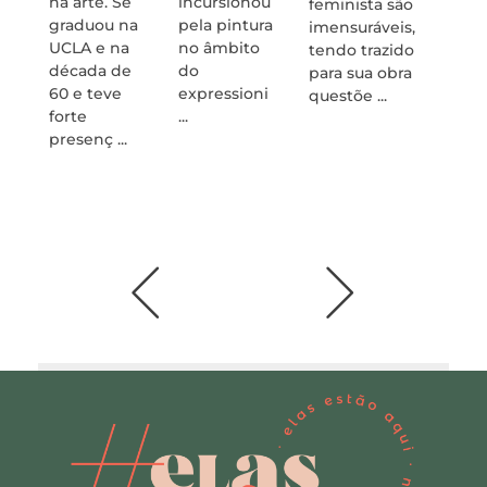
na arte. Se
incursionou
feminista são
desig
graduou na
pela pintura
imensuráveis,
têxtil
UCLA e na
no âmbito
tendo trazido
de su
década de
do
para sua obra
marca
60 e teve
expressioni
questõe ...
mais
forte
...
valios
presenç ...
para a
históri
pinto .