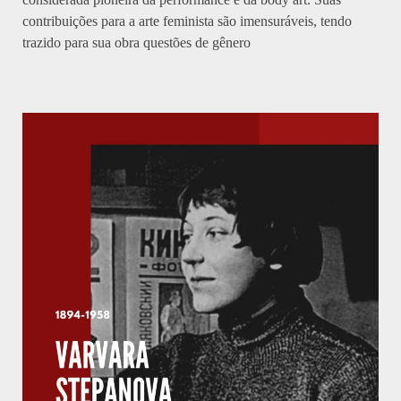
contribuições para a arte feminista são imensuráveis, tendo
trazido para sua obra questões de gênero