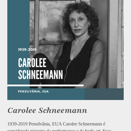
Carolee Schneemann
1939-2019 Pensilvânia, EUA Carolee Schneemann é
considerada pioneira da performance e da body art. Suas