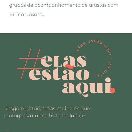
grupos de acompanhamento de artistas com
Bruno Novaes.
Resgate histórico das mulheres que
protagonizaram a história da arte.