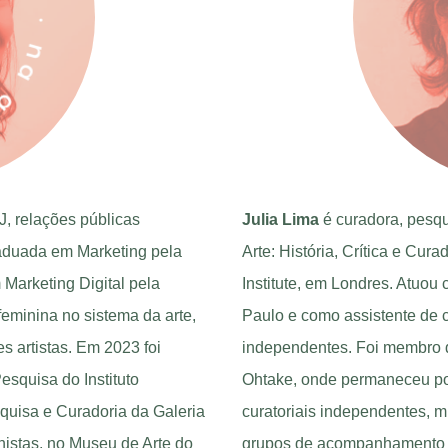
J, relações públicas
Julia Lima
é curadora, pesq
aduada em Marketing pela
Arte: História, Crítica e Cu
 Marketing Digital pela
Institute, em Londres. Atuo
eminina no sistema da arte,
Paulo e como assistente de 
 artistas. Em 2023 foi
independentes. Foi membro 
squisa do Instituto
Ohtake, onde permaneceu por
squisa e Curadoria da Galeria
curatoriais independentes, mi
istas, no Museu de Arte do
grupos de acompanhamento d